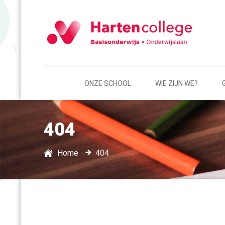
ONZE SCHOOL
WIE ZIJN WE?
404
Home
404